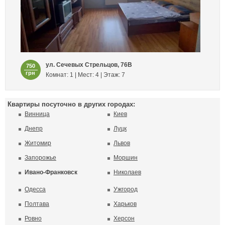
ул. Сечевых Стрельцов, 76В
750
грн
Комнат: 1 | Мест: 4 | Этаж: 7
Квартиры посуточно в других городах:
Винница
Киев
Днепр
Луцк
Житомир
Львов
Запорожье
Моршин
Ивано-Франковск
Николаев
Одесса
Ужгород
Полтава
Харьков
Ровно
Херсон