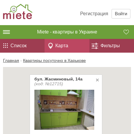
Регистрация
Войти
Miete - квартиры в Украине
Список
Карта
Фильтры
Главная
-
Квартиры посуточно в Харькове
бул. Жасминовый, 14а
(код: №12715)