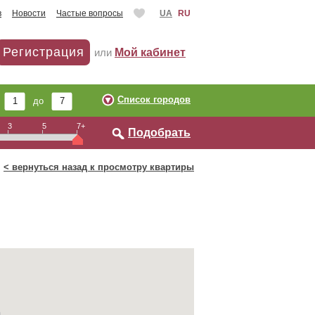
в
Новости
Частые вопросы
UA
RU
Регистрация
или
Мой кабинет
Список городов
т
до
3
5
7+
Подобрать
< вернуться назад к просмотру квартиры