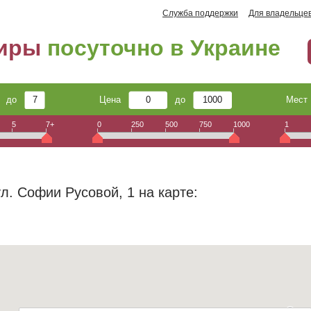
Служба поддержки
Для владельце
тиры
посуточно в Украине
до
Цена
до
Мес
5
7+
0
250
500
750
1000
1
л. Софии Русовой, 1 на карте: