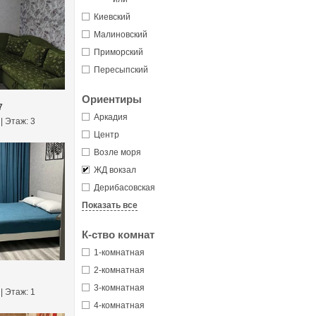
Киевский
Малиновский
Приморский
Пересыпский
Ориентиры
7
Аркадия
 | Этаж: 3
Центр
Возле моря
ЖД вокзал
Дерибасовская
Показать все
К-ство комнат
1-комнатная
2-комнатная
3-комнатная
 | Этаж: 1
4-комнатная