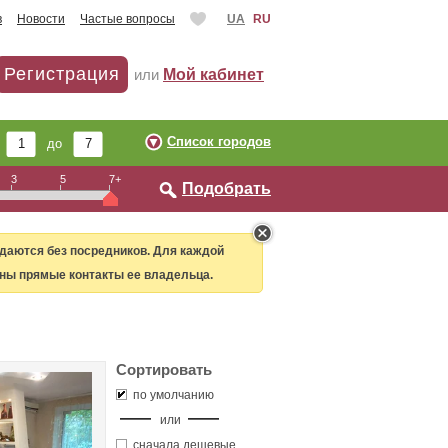
в
Новости
Частые вопросы
UA
RU
Регистрация
или
Мой кабинет
Список городов
т
до
3
5
7+
Подобрать
даются без посредников. Для каждой
ны прямые контакты ее владельца.
Сортировать
по умолчанию
или
сначала дешевые