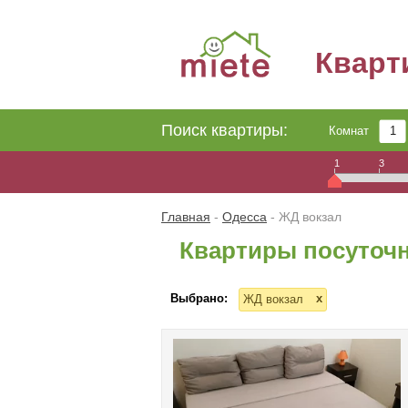
Квар
Поиск квартиры:
Комнат
1
3
Главная
-
Одесса
-
ЖД вокзал
Квартиры посуточн
Выбрано:
x
ЖД вокзал