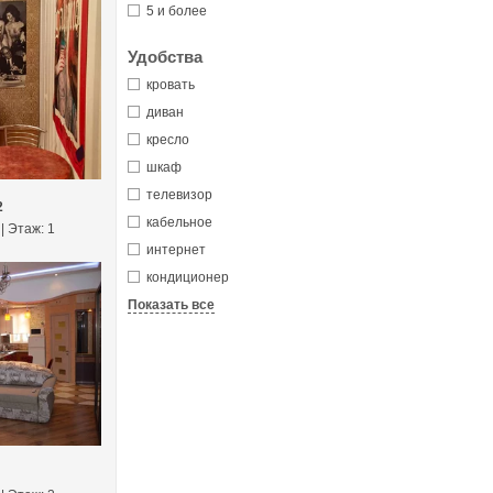
5 и более
Удобства
кровать
диван
кресло
шкаф
телевизор
2
кабельное
 | Этаж: 1
интернет
кондиционер
Показать все