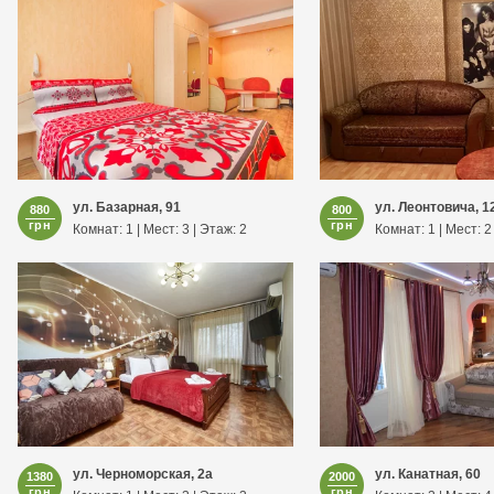
ул. Базарная, 91
ул. Леонтовича, 1
880
800
грн
грн
Комнат: 1 | Мест: 3 | Этаж: 2
Комнат: 1 | Мест: 2
ул. Черноморская, 2а
ул. Канатная, 60
1380
2000
грн
грн