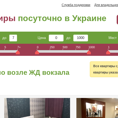
Служба поддержки
Для владельце
тиры
посуточно в Украине
до
Цена
до
Мес
5
7+
0
250
500
750
1000
1
Все квартиры с
о возле ЖД вокзала
квартиры указа