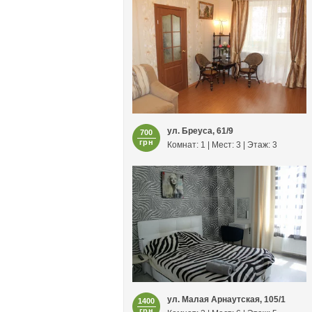
ул. Бреуса, 61/9
700
грн
Комнат: 1 | Мест: 3 | Этаж: 3
ул. Малая Арнаутская, 105/1
1400
грн