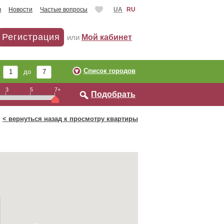
в
Новости
Частые вопросы
UA
RU
Регистрация
или
Мой кабинет
Список городов
т
до
3
5
7+
Подобрать
< вернуться назад к просмотру квартиры