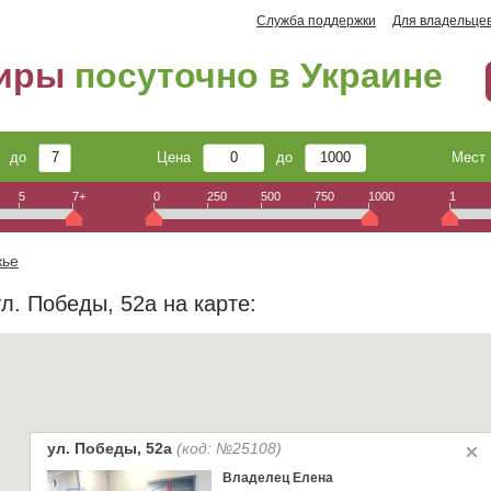
Служба поддержки
Для владельце
тиры
посуточно в Украине
до
Цена
до
Мес
5
7+
0
250
500
750
1000
1
жье
л. Победы, 52а на карте:
ул. Победы, 52а
(код: №25108)
Владелец Елена