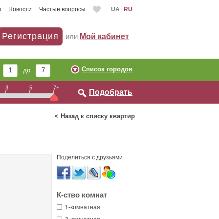
в
Новости
Частые вопросы
UA
RU
Регистрация
или
Мой кабинет
Список городов
т
до
3
5
7+
Подобрать
< Назад к списку квартир
Поделиться с друзьями
К-ство комнат
1-комнатная