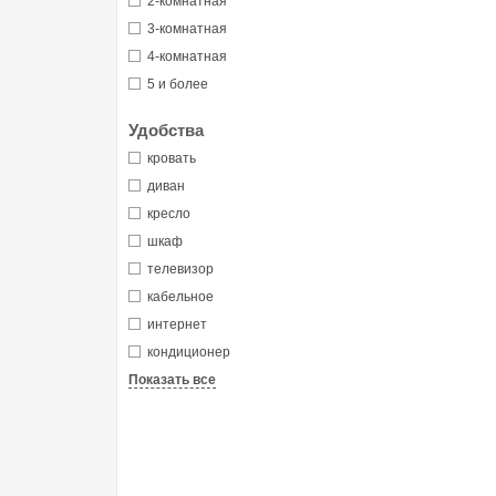
2-комнатная
3-комнатная
4-комнатная
5 и более
Удобства
кровать
диван
кресло
шкаф
телевизор
кабельное
интернет
кондиционер
Показать все