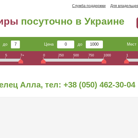
Служба поддержки
Для владельце
тиры
посуточно в Украине
до
Цена
до
Мес
5
7+
0
250
500
750
1000
1
елец Алла, тел:
+38 (050) 462-30-04