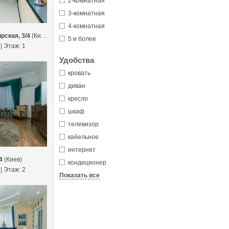
2-комнатная
3-комнатная
4-комнатная
рская, 3/4
(Киев)
5 и более
 | Этаж: 1
Удобства
кровать
диван
кресло
шкаф
телевизор
кабельное
интернет
4
(Киев)
кондиционер
 | Этаж: 2
Показать все