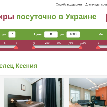
Служба поддержки
Для владельце
тиры
посуточно в Украине
до
Цена
до
Мес
5
7+
0
250
500
750
1000
1
елец Ксения