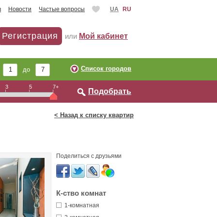
в
Новости
Частые вопросы
UA
RU
Регистрация
или
Мой кабинет
Список городов
т
до
3
5
7+
Подобрать
< Назад к списку квартир
Поделиться с друзьями
К-ство комнат
1-комнатная