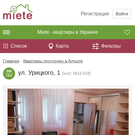
Регистрация
Войти
Miete - квартиры в Украине
Список
Карта
Фильтры
Главная
-
Квартиры посуточно в Алуште
300
ул. Урицкого, 1
(код: №11334)
грн