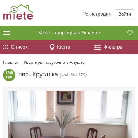
Регистрация
Войти
Miete - квартиры в Украине
Список
Карта
Фильтры
Главная
-
Квартиры посуточно в Алуште
1200
пер. Кругляка
(код: №1370)
грн