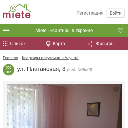
Регистрация
Войти
Miete - квартиры в Украине
Список
Карта
Фильтры
Главная
-
Квартиры посуточно в Алуште
300
ул. Платановая, 8
(код: №3529)
грн