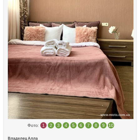
Фото:
1
2
3
4
5
6
7
8
9
10
Владелец Алла