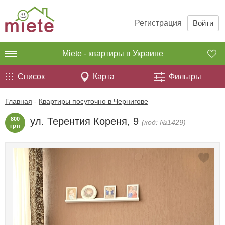
Регистрация
Войти
Miete - квартиры в Украине
Список
Карта
Фильтры
Главная
-
Квартиры посуточно в Чернигове
800
ул. Терентия Кореня, 9
(код: №1429)
грн