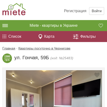
Регистрация
Войти
Miete - квартиры в Украине
Список
Карта
Фильтры
Главная
-
Квартиры посуточно в Чернигове
1300
ул. Гончая, 59Б
(код: №25483)
грн