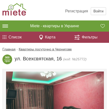
Регистрация
Войти
Miete - квартиры в Украине
Список
Карта
Фильтры
Главная
-
Квартиры посуточно в Чернигове
900
ул. Всехсвятская, 16
(код: №25772)
грн