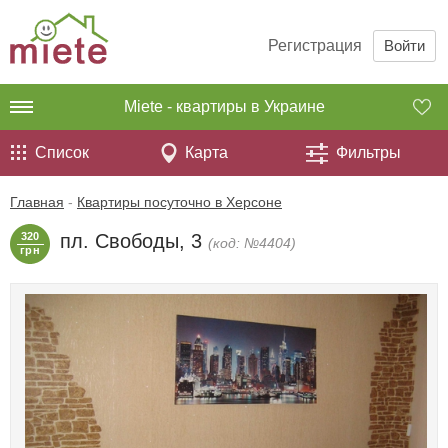
Регистрация
Войти
Miete - квартиры в Украине
Список
Карта
Фильтры
Главная
-
Квартиры посуточно в Херсоне
320
пл. Свободы, 3
(код: №4404)
грн