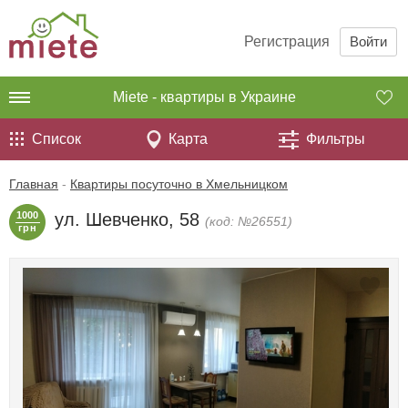
Регистрация
Войти
Miete - квартиры в Украине
Список
Карта
Фильтры
Главная
-
Квартиры посуточно в Хмельницком
1000
ул. Шевченко, 58
(код: №26551)
грн