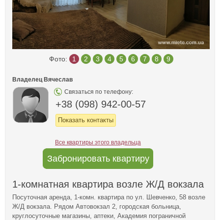
Фото:
1
2
3
4
5
6
7
8
9
Владелец Вячеслав
Связаться по телефону:
+38 (098) 942-00-57
Показать контакты
Все квартиры этого владельца
Забронировать квартиру
1-комнатная квартира возле Ж/Д вокзала
Посуточная аренда, 1-комн. квартира по ул. Шевченко, 58 возле
Ж/Д вокзала. Рядом Автовокзал 2, городская больница,
круглосуточные магазины, аптеки, Академия пограничной