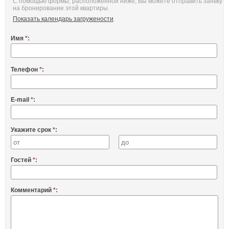
С помощью формы, расположенной ниже, Вы можете отправить заявку
на бронирование этой квартиры.
Показать календарь загружености
Имя
*
:
Телефон
*
:
E-mail
*
:
Укажите срок
*
:
Гостей
*
:
Комментарий
*
: