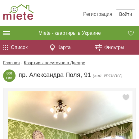
Регистрация
Войти
Miete - квартиры в Украине
Список
Карта
Фильтры
Главная
-
Квартиры посуточно в Днепре
800
пр. Александра Поля, 91
(код: №19787)
грн