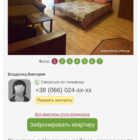
Фото:
1
2
3
4
5
6
7
Владелец Виктория
Связаться по телефону:
+38 (066) 024-xx-xx
Показать контакты
Все квартиры этого владельца
Забронировать квартиру