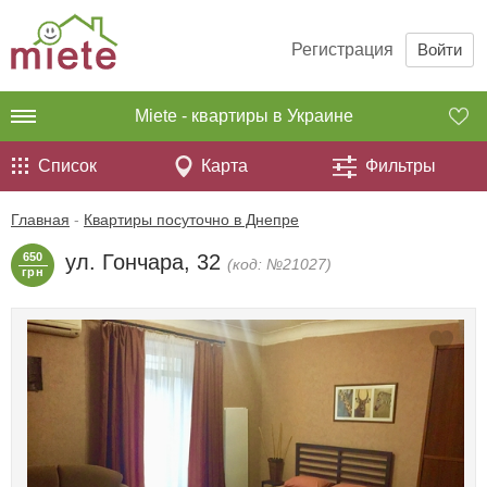
Регистрация
Войти
Miete - квартиры в Украине
Список
Карта
Фильтры
Главная
-
Квартиры посуточно в Днепре
650
ул. Гончара, 32
(код: №21027)
грн