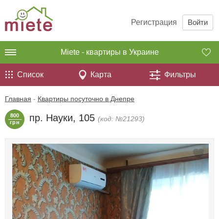
Регистрация
Войти
Miete - квартиры в Украине
Список
Карта
Фильтры
Главная
-
Квартиры посуточно в Днепре
800
пр. Науки, 105
(код: №21293)
грн