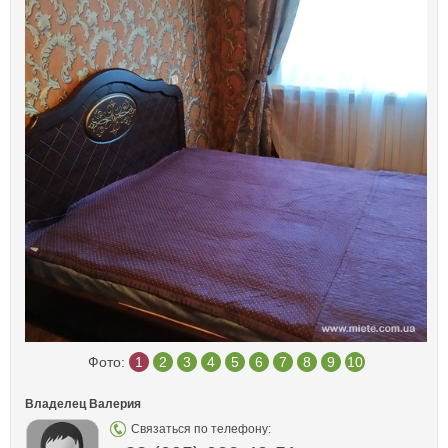
Фото:
1
2
3
4
5
6
7
8
9
10
Владелец Валерия
Связаться по телефону: