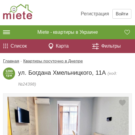
Регистрация
Войти
Miete - квартиры в Украине
Список
Карта
Фильтры
Главная
-
Квартиры посуточно в Днепре
1200
ул. Богдана Хмельницкого, 11А
(код:
грн
№24398)