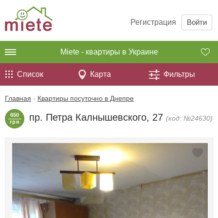
Регистрация
Войти
Miete - квартиры в Украине
Список
Карта
Фильтры
Главная
-
Квартиры посуточно в Днепре
650
пр. Петра Калнышевского, 27
(код: №24630)
грн