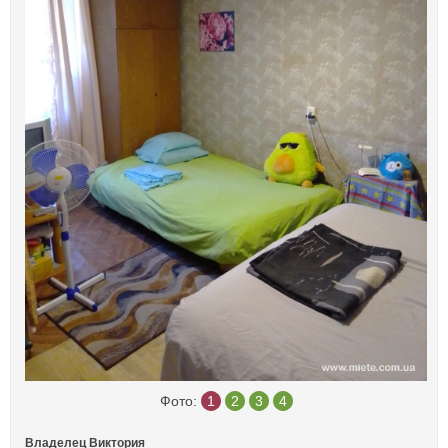
Фото:
1
2
3
4
Владелец Виктория