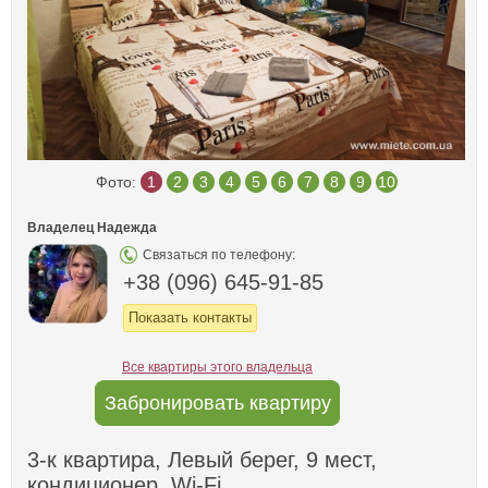
Фото:
1
2
3
4
5
6
7
8
9
10
Владелец Надежда
Связаться по телефону:
+38 (096) 645-91-85
Показать контакты
Все квартиры этого владельца
Забронировать квартиру
3-к квартира, Левый берег, 9 мест,
кондиционер, Wi-Fi