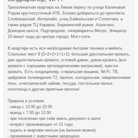
Трехкомнатная квартира на Левом берегу по улице Калиновая.
Рядом круглосуточный АТБ. Близко добираться до проспекта
Слобожанский, Интерпайп, улиц Байкальская и Столетова, а
также рядом ТЦ Караван, Березинский рынок, Агросоюз,
Донецкое шоссе, Подгородное, гипермаркеты Метро, Эпицентр.
10 минут езды до центра города, Мост-сити.
В квартире есть вся необходимая бытовая техника и мебель.
Спальных мест 9 (2+2+2+1+1+1): большая двуспальная кровать,
две односпальные кровати, угловой диван, диван-кровать (все
кровати с хорошими ортопедическими матрасами), кресло-
кровать. Есть кондиционер, стиральная машина, Wi-Fi, ТВ,
цифровое телевидение Т2, балкон, холодильник, микроволновая
печь, электрический чайник, посуда, постельное белье,
полотенца и другие приятные мелочи!
Правила и условия:
- заезд с 13:00 до 22:00
- выезд с 7:00 до 12:00
- при поселении при себе иметь документ и залог
- возраст проживающих от 21 года
- курить в квартире нельзя (на балконе можно)
- проживание с животными запрещено