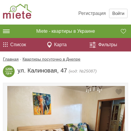
Регистрация
Войти
Miete - квартиры в Украине
Список
Карта
Фильтры
Главная
-
Квартиры посуточно в Днепре
1200
ул. Калиновая, 47
(код: №25087)
грн