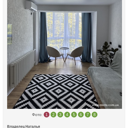
Фото:
1
2
3
4
5
6
7
8
Владелец Наталья