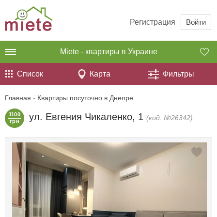
Регистрация
Войти
Miete - квартиры в Украине
Список
Карта
Фильтры
Главная
-
Квартиры посуточно в Днепре
1100
ул. Евгения Чикаленко, 1
(код: №26342)
грн