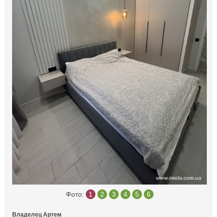
Фото:
1
2
3
4
5
6
Владелец Артем