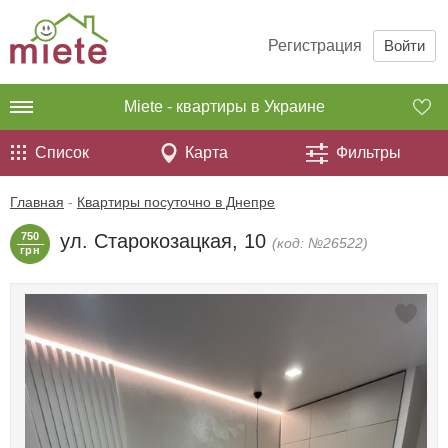
Регистрация
Войти
Miete - квартиры в Украине
Список
Карта
Фильтры
Главная
-
Квартиры посуточно в Днепре
750
ул. Старокозацкая, 10
(код: №26522)
грн