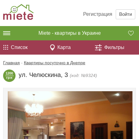
Регистрация
Войти
Miete - квартиры в Украине
Список
Карта
Фильтры
Главная
-
Квартиры посуточно в Днепре
1200
ул. Челюскина, 3
(код: №9324)
грн