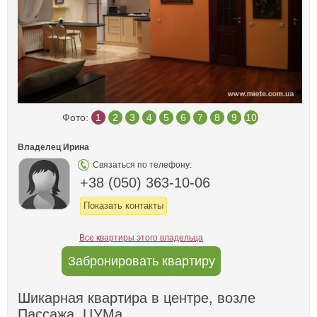
Фото:
1
2
3
4
5
6
7
8
9
10
Владелец Ирина
Связаться по телефону:
+38 (050) 363-10-06
Показать контакты
Все квартиры этого владельца
Забронировать квартиру
Шикарная квартира в центре, возле
Пассажа, ЦУМа