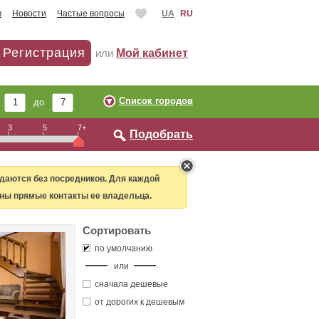
в
Новости
Частые вопросы
UA
RU
Регистрация
или
Мой кабинет
Список городов
т
до
3
5
7+
Подобрать
даются без посредников. Для каждой
ны прямые контакты ее владельца.
Сортировать
по умолчанию
или
сначала дешевые
от дорогих к дешевым