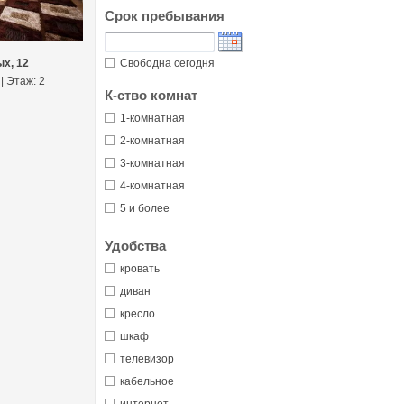
Срок пребывания
х, 12
Свободна сегодня
 | Этаж: 2
К-ство комнат
1-комнатная
2-комнатная
3-комнатная
4-комнатная
5 и более
Удобства
кровать
диван
кресло
шкаф
телевизор
кабельное