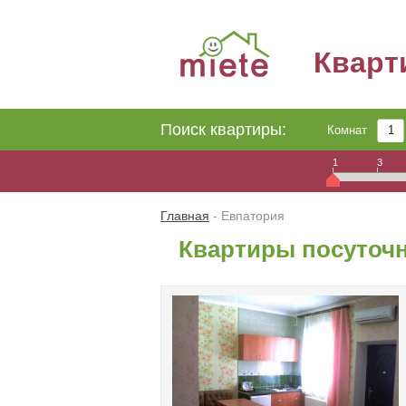
Квар
Поиск квартиры:
Комнат
1
3
Главная
- Евпатория
Квартиры посуточн