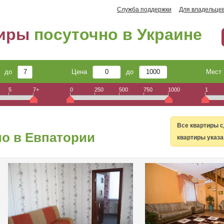
Служба поддержки
Для владельце
тиры
посуточно в Украине
до
Цена
до
Мес
5
7+
0
250
500
750
1000
1
Все квартиры с
о в Евпатории
квартиры указа