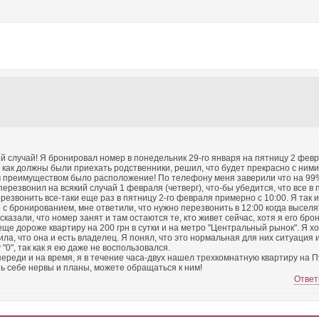
й случай! Я бронировал номер в понедельник 29-го января на пятницу 2 февр
ак как должны были приехать родственники, решил, что будет прекрасно с ними
 преимуществом было расположение! По телефону меня заверили что на 99% 
ерезвонил на всякий случай 1 февраля (четверг), что-бы убедится, что все в 
резвонить все-таки еще раз в пятницу 2-го февраля примерно с 10:00. Я так 
 с бронированием, мне ответили, что нужно перезвонить в 12:00 когда выселя
сказали, что номер занят и там остаются те, кто живет сейчас, хотя я его бр
ще дороже квартиру на 200 грн в сутки и на метро "Центральный рынок". Я хо
а, что она и есть владелец. Я понял, что это нормальная для них ситуация и
 "0", так как я ею даже не воспользовался.
ереди и на время, я в течение часа-двух нашел трехкомнатную квартиру на 
ть себе нервы и планы, можете обращаться к ним!
Ответ