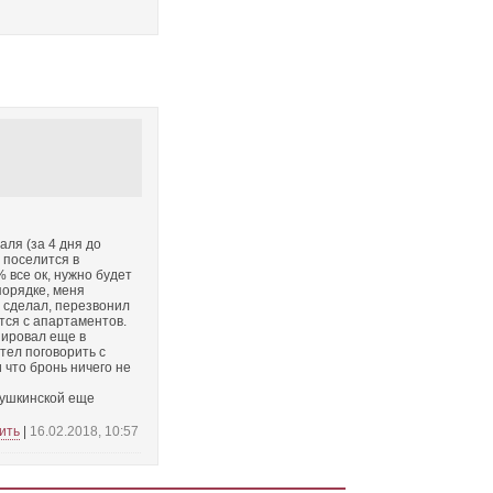
аля (за 4 дня до
 поселится в
все ок, нужно будет
порядке, меня
и сделал, перезвонил
тся с апартаментов.
онировал еще в
тел поговорить с
 что бронь ничего не
Пушкинской еще
ить
|
16.02.2018, 10:57