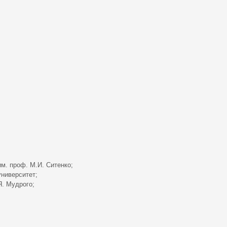
им. проф. М.И. Ситенко;
университет;
Я. Мудрого;