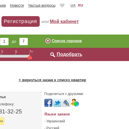
цев
Новости
Частые вопросы
UA
RU
Регистрация
или
Мой кабинет
Список городов
до
3
5
7+
Подобрать
< вернуться назад к списку квартир
Поделиться с друзьями
лья
елефону:
81-32-25
Языки заявок
ты
- Украинский
- Русский