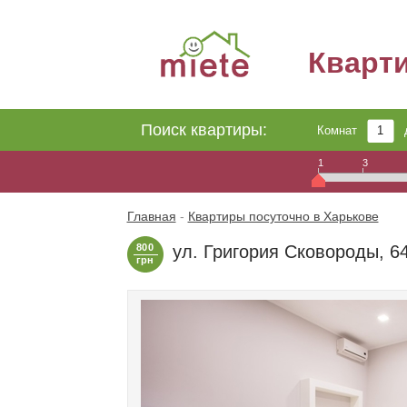
Кварт
Поиск квартиры:
Комнат
1
3
Главная
-
Квартиры посуточно в Харькове
800
ул. Григория Сковороды, 6
грн