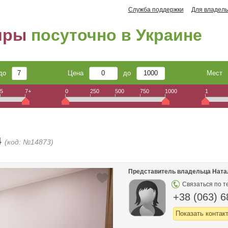
Служба поддержки
Для владель
иры
посуточно в Украине
до
Цена
до
Мест
5
7+
0
250
500
750
1000
1
4
(код: №14873)
Представитель владельца Ната
Связаться по т
+38 (063) 6
Показать контак