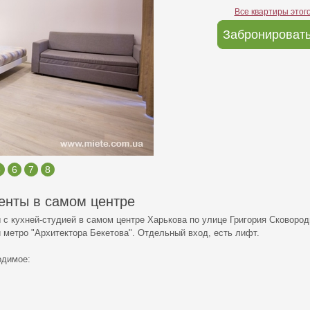
Все квартиры этог
Забронировать
5
6
7
8
енты в самом центре
 кухней-студией в самом центре Харькова по улице Григория Сковороды
 метро "Архитектора Бекетова". Отдельный вход, есть лифт.
одимое: