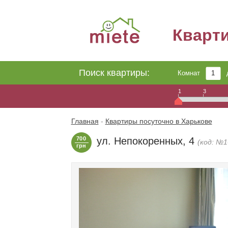
Кварт
Поиск квартиры:
Комнат
1
3
Главная
-
Квартиры посуточно в Харькове
700
ул. Непокоренных, 4
(код: №1
грн