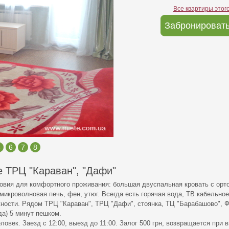
Все квартиры этог
Забронировать
5
6
7
8
 ТРЦ "Караван", "Дафи"
ловия для комфортного проживания: большая двуспальная кровать с орт
икроволновая печь, фен, утюг. Всегда есть горячая вода, ТВ кабельное,
ности. Рядом ТРЦ "Караван", ТРЦ "Дафи", стоянка, ТЦ "Барабашово", 
да) 5 минут пешком.
еловек. Заезд с 12:00, выезд до 11:00. Залог 500 грн, возвращается при 