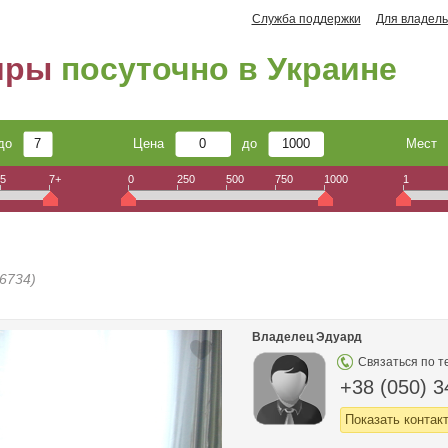
Служба поддержки
Для владель
иры
посуточно в Украине
до
Цена
до
Мест
5
7+
0
250
500
750
1000
1
6734)
Владелец Эдуард
Связаться по т
+38 (050) 3
Показать контак