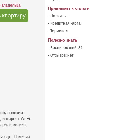
о владельца
Принимает к оплате
 квартиру
- Наличные
- Кредитная карта
- Терминал
Полезно знать
- Бронирований: 36
- Отзывов:
нет
опедическим
 интернет Wі-Fі.
Фармакадемия,
выезде. Наличие