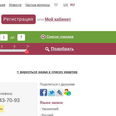
цев
Новости
Частые вопросы
UA
RU
Регистрация
или
Мой кабинет
Список городов
до
3
5
7+
Подобрать
< вернуться назад к списку квартир
Поделиться с друзьями
елефону:
43-70-93
Языки заявок
ты
- Украинский
- Русский