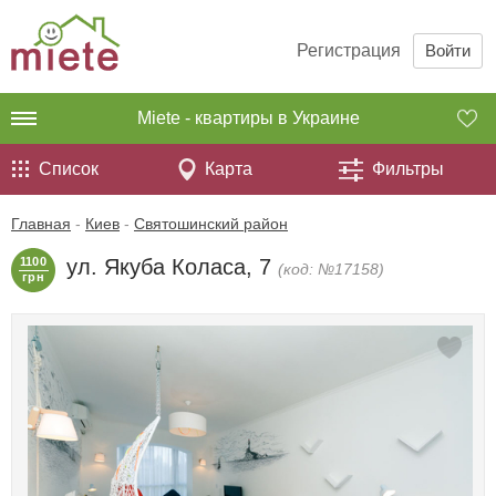
Регистрация
Войти
Miete - квартиры в Украине
Список
Карта
Фильтры
Главная
-
Киев
-
Святошинский район
1100
ул. Якуба Коласа, 7
(код: №17158)
грн