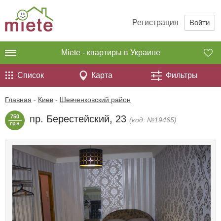
Регистрация
Войти
Miete - квартиры в Украине
Список
Карта
Фильтры
Главная
-
Киев
-
Шевченковский район
750
пр. Берестейский, 23
(код: №19465)
грн