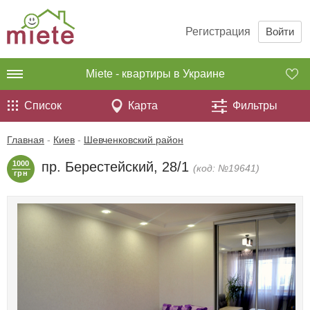
Регистрация
Войти
Miete - квартиры в Украине
Список
Карта
Фильтры
Главная
-
Киев
-
Шевченковский район
1000
пр. Берестейский, 28/1
(код: №19641)
грн