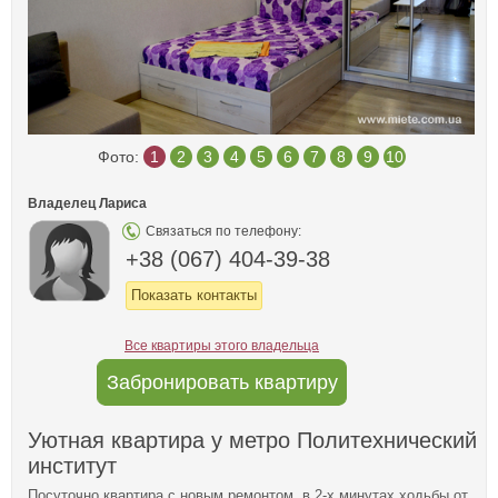
Фото:
1
2
3
4
5
6
7
8
9
10
Владелец Лариса
Связаться по телефону:
+38 (067) 404-39-38
Показать контакты
Все квартиры этого владельца
Забронировать квартиру
Уютная квартира у метро Политехнический
институт
Посуточно квартира с новым ремонтом, в 2-х минутах ходьбы от