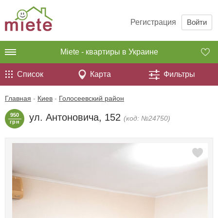
Регистрация
Войти
Miete - квартиры в Украине
Список
Карта
Фильтры
Главная
-
Киев
-
Голосеевский район
950
ул. Антоновича, 152
(код: №24750)
грн