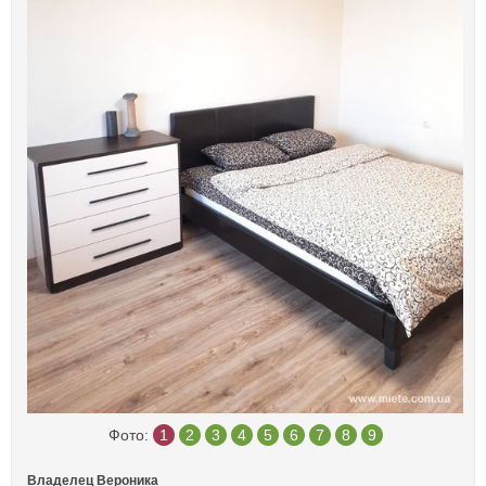
Фото:
1
2
3
4
5
6
7
8
9
Владелец Вероника