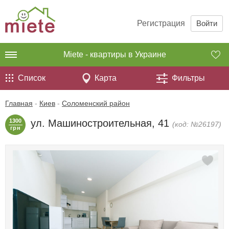
Регистрация
Войти
Miete - квартиры в Украине
Список
Карта
Фильтры
Главная
-
Киев
-
Соломенский район
1300
ул. Машиностроительная, 41
(код: №26197)
грн