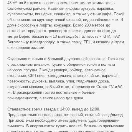
48 м², на 6 этаже в новом современном жилом комплексе в
Соломенском районе. Развитая инфраструктура: парковка,
супермаркеты, пиццерия, суши-бар, а также уютные кафе. Покой
обеспечивается круглосуточной охраной, видеонаблюдением. В
доме скоростные лифты, консьерж. Всего 200 метров до
остановки городского транспорта и всего одна остановка до
метро Берестейская или 10 мин ходьбы. Близость к КПИ, НАУ,
Богомольцу и Медгородку, а также парку, ТРЦ и бизнес-центрам
с конференц-залами.
Отдельная спальня с большой двуспальной кроватью. Гостиная
с раскладным диваном. Кухня с обеденной зоной и полным
набором посуды. 2 кондиционера, бойлер, автономное
отопление, СВЧ-печь, холодильник, электрочайник, варочная
поверхность, духовка, вытяжка, утюг, гладильная доска,
стиральная машина, рабочий стол, телевизор со Смарт-TV и Wi-
Fi. В распоряжении гостей постельные и банные
принадлежности, а также набор для душа.
Стандартное время заезда с 14:00, выезд до 12:00.
Предварительно согласовывается ранний, поздний заезд/выезд.
При заселении необходимо иметь документ, удостоверяющий
личность. В апартаментах курить нельзя! Возможно пребывание
с домашними питомцами, условия аренды предварительно