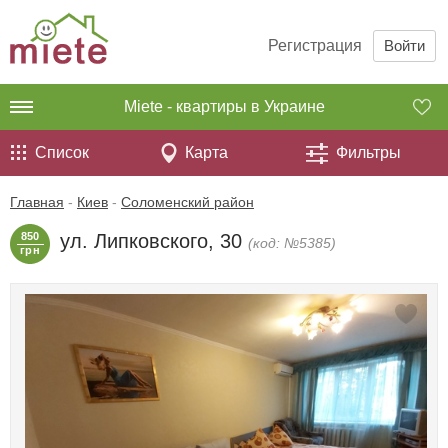
Регистрация
Войти
Miete - квартиры в Украине
Список
Карта
Фильтры
Главная
-
Киев
-
Соломенский район
850
ул. Липковского, 30
(код: №5385)
грн