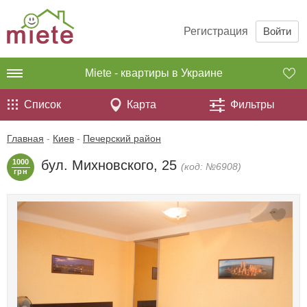
Регистрация
Войти
Miete - квартиры в Украине
Список
Карта
Фильтры
Главная
-
Киев
-
Печерский район
1000
бул. Михновского, 25
(код: №6908)
грн