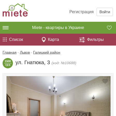
Регистрация
Войти
Miete - квартиры в Украине
Список
Карта
Фильтры
Главная
-
Львов
-
Галицкий район
1500
ул. Гнатюка, 3
(код: №10688)
грн