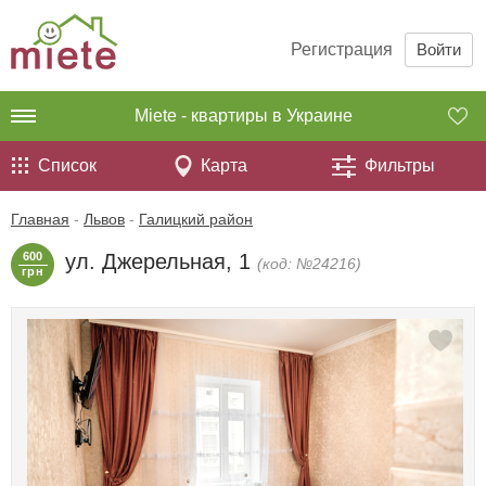
Регистрация
Войти
Miete - квартиры в Украине
Список
Карта
Фильтры
Главная
-
Львов
-
Галицкий район
600
ул. Джерельная, 1
(код: №24216)
грн