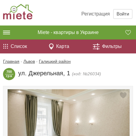
Регистрация
Войти
Miete - квартиры в Украине
Список
Карта
Фильтры
Главная
-
Львов
-
Галицкий район
700
ул. Джерельная, 1
(код: №26034)
грн