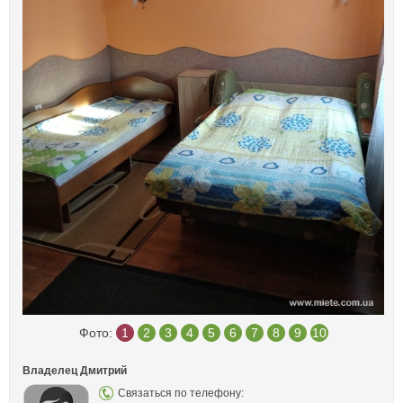
Фото:
1
2
3
4
5
6
7
8
9
10
Владелец Дмитрий
Связаться по телефону: