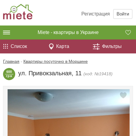
Регистрация
Войти
Miete - квартиры в Украине
Список
Карта
Фильтры
Главная
-
Квартиры посуточно в Моршине
600
ул. Привокзальная, 11
(код: №19418)
грн