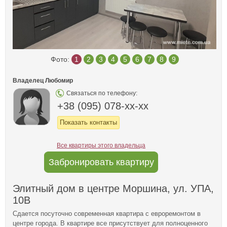
Фото:
1
2
3
4
5
6
7
8
9
Владелец Любомир
Связаться по телефону:
+38 (095) 078-xx-xx
Показать контакты
Все квартиры этого владельца
Забронировать квартиру
Элитный дом в центре Моршина, ул. УПА,
10В
Сдается посуточно современная квартира с евроремонтом в
центре города. В квартире все присутствует для полноценного