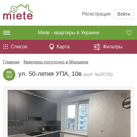
Регистрация
Войти
Miete - квартиры в Украине
Список
Карта
Фильтры
Главная
-
Квартиры посуточно в Моршине
650
ул. 50-летия УПА, 10в
(код: №26726)
грн