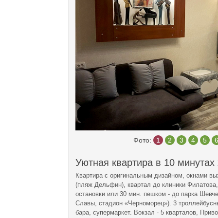
Фото:
1
2
3
4
5
Уютная квартира в 10 минутах
Квартира с оригинальным дизайном, окнами вы
(пляж Дельфин), квартал до клиники Филатова,
остановки или 30 мин. пешком - до парка Шевч
Славы, стадион «Черноморец»). 3 троллейбусны
бара, супермаркет. Вокзал - 5 кварталов, Прив