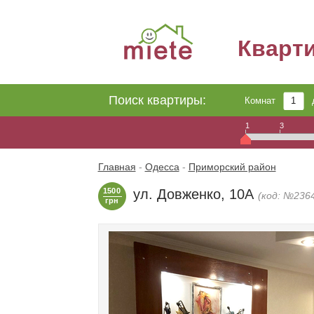
Кварт
Поиск квартиры:
Комнат
1
3
Главная
-
Одесса
-
Приморский район
1500
ул. Довженко, 10А
(код: №236
грн