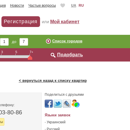
цев
Новости
Частые вопросы
UA
RU
Регистрация
или
Мой кабинет
Список городов
до
3
5
7+
Подобрать
< вернуться назад к списку квартир
Поделиться с друзьями
елефону:
03-80-86
Языки заявок
ты
- Украинский
- Русский