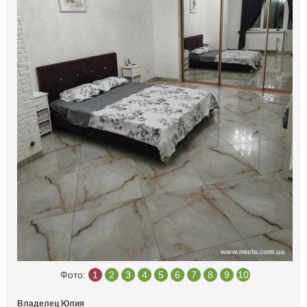
Фото:
1
2
3
4
5
6
7
8
9
10
Владелец Юлия