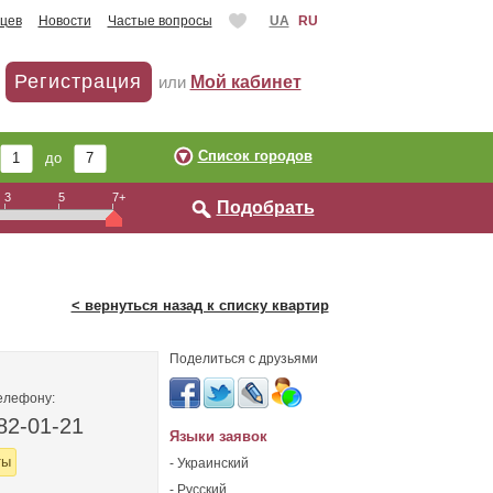
цев
Новости
Частые вопросы
UA
RU
Регистрация
или
Мой кабинет
Список городов
до
3
5
7+
Подобрать
< вернуться назад к списку квартир
Поделиться с друзьями
елефону:
82-01-21
Языки заявок
ты
- Украинский
- Русский