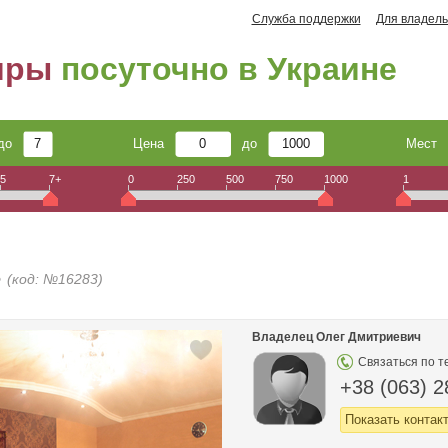
Служба поддержки
Для владель
иры
посуточно в Украине
до
Цена
до
Мест
5
7+
0
250
500
750
1000
1
5
(код: №16283)
Владелец Олег Дмитриевич
Связаться по т
+38 (063) 2
Показать контак