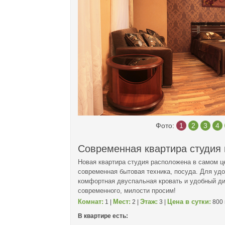
Фото:
1
2
3
4
Современная квартира студия 
Новая квартира студия расположена в самом це
современная бытовая техника, посуда. Для удо
комфортная двуспальная кровать и удобный див
современного, милости просим!
Комнат:
Мест:
Этаж:
Цена в сутки:
1 |
2 |
3 |
800 
В квартире есть: