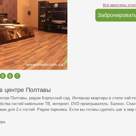
Все квартиры этог
Забронировать
5
6
7
в центре Полтавы
нтре Полтавы, рядом Корпусный сад. Интерьер квартиры в стиле хай-те
бства гостей кабельное ТВ, интернет, DVD проигрыватель. Балкон. Спаль
ан для 2-х гостей. Рядом парковка. Если вы готовы сделать шаг в мир 
грн.