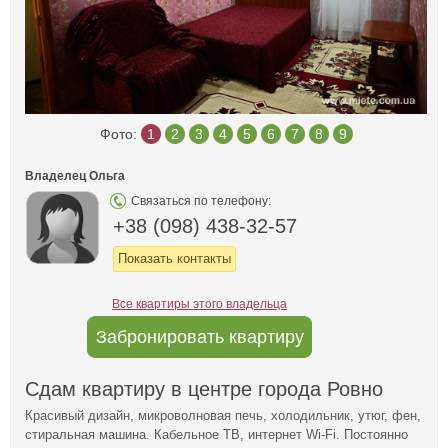
Фото:
1
2
3
4
5
6
7
8
9
Владелец Ольга
Связаться по телефону:
+38 (098) 438-32-57
Показать контакты
Все квартиры этого владельца
Забронировать квартиру
Сдам квартиру в центре города Ровно
Красивый дизайн, микроволновая печь, холодильник, утюг, фен,
стиральная машина. Кабельное ТВ, интернет Wi-Fi. Постоянно