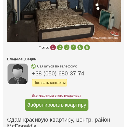
Фото:
1
2
3
4
5
6
Владелец Вадим
Связаться по телефону:
+38 (050) 680-37-74
Показать контакты
Все квартиры этого владельца
Забронировать квартиру
Сдам красивую квартиру, центр, район
McDonald's