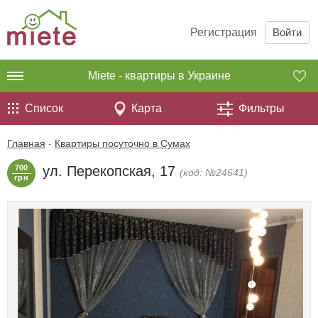
Регистрация
Войти
Miete - квартиры в Украине
Список
Карта
Фильтры
Главная
-
Квартиры посуточно в Сумах
700
ул. Перекопская, 17
(код: №24641)
грн