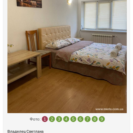
Фото:
1
2
3
4
5
6
7
8
9
Владелец Светлана