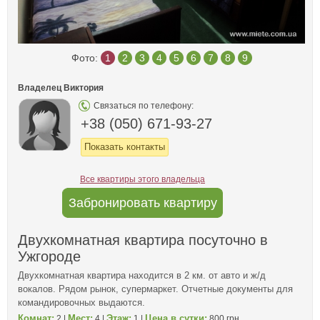
Фото:
1
2
3
4
5
6
7
8
9
Владелец Виктория
Связаться по телефону:
+38 (050) 671-93-27
Показать контакты
Все квартиры этого владельца
Забронировать квартиру
Двухкомнатная квартира посуточно в
Ужгороде
Двухкомнатная квартира находится в 2 км. от авто и ж/д
вокалов. Рядом рынок, супермаркет. Отчетные документы для
командировочных выдаются.
Комнат:
Мест:
Этаж:
Цена в сутки:
2 |
4 |
1 |
800 грн.