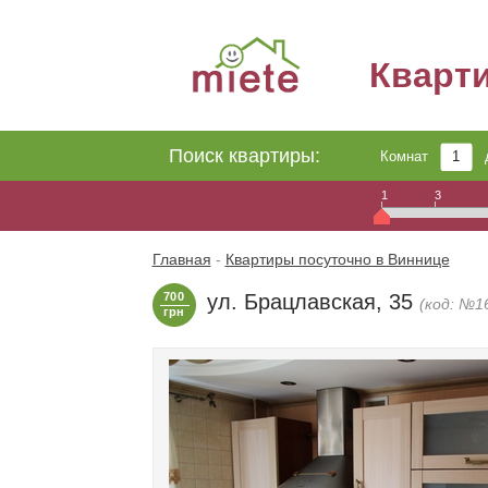
Кварт
Поиск квартиры:
Комнат
1
3
Главная
-
Квартиры посуточно в Виннице
700
ул. Брацлавская, 35
(код: №1
грн