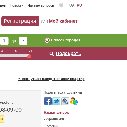
цев
Новости
Частые вопросы
UA
RU
Регистрация
или
Мой кабинет
Список городов
до
3
5
7+
Подобрать
< вернуться назад к списку квартир
Поделиться с друзьями
елефону:
08-09-00
Языки заявок
ты
- Украинский
- Русский