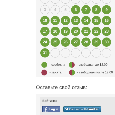
3
4
5
6
7
8
9
10
11
12
13
14
15
16
17
18
19
20
21
22
23
24
25
26
27
28
29
30
31
- свободна
- свободная до 12:00
- занята
- свободная после 12:00
Оставьте свой отзыв:
Войти как