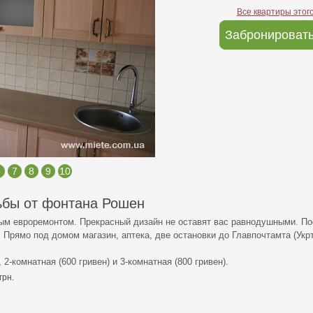
Все квартиры этог
Забронировать
6
7
8
9
10
ьбы от фонтана Рошен
вым евроремонтом. Прекрасный дизайн не оставят вас равнодушными. По
а. Прямо под домом магазин, аптека, две остановки до Главпочтамта (Укр
 2-комнатная (600 гривен) и 3-комнатная (800 гривен).
грн.