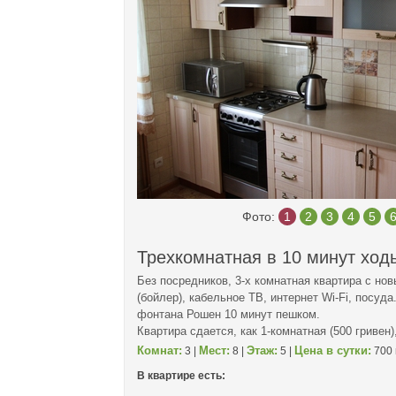
Фото:
1
2
3
4
5
Трехкомнатная в 10 минут ход
Без посредников, 3-х комнатная квартира с но
(бойлер), кабельное ТВ, интернет Wi-Fi, посуд
фонтана Рошен 10 минут пешком.
Квартира сдается, как 1-комнатная (500 гривен),
Комнат:
Мест:
Этаж:
Цена в сутки:
3 |
8 |
5 |
700 
В квартире есть: