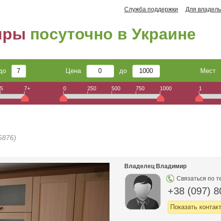
Служба поддержки
Для владель
иры
посуточно в Украине
до
Цена
до
Мест
5
7+
0
250
500
750
1000
1
6876)
Владелец Владимир
Связаться по т
+38 (097) 8
Показать контак