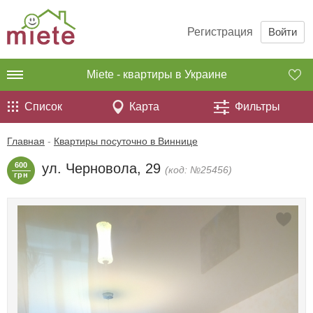
Регистрация
Войти
Miete - квартиры в Украине
Список
Карта
Фильтры
Главная
-
Квартиры посуточно в Виннице
600
ул. Черновола, 29
(код: №25456)
грн