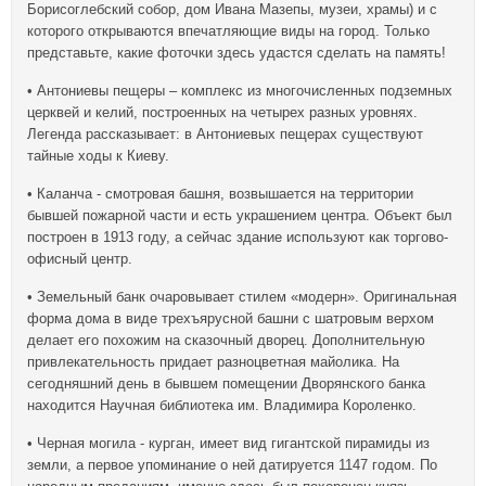
Борисоглебский собор, дом Ивана Мазепы, музеи, храмы) и с
которого открываются впечатляющие виды на город. Только
представьте, какие фоточки здесь удастся сделать на память!
• Антониевы пещеры – комплекс из многочисленных подземных
церквей и келий, построенных на четырех разных уровнях.
Легенда рассказывает: в Антониевых пещерах существуют
тайные ходы к Киеву.
• Каланча - смотровая башня, возвышается на территории
бывшей пожарной части и есть украшением центра. Объект был
построен в 1913 году, а сейчас здание используют как торгово-
офисный центр.
• Земельный банк очаровывает стилем «модерн». Оригинальная
форма дома в виде трехъярусной башни с шатровым верхом
делает его похожим на сказочный дворец. Дополнительную
привлекательность придает разноцветная майолика. На
сегодняшний день в бывшем помещении Дворянского банка
находится Научная библиотека им. Владимира Короленко.
• Черная могила - курган, имеет вид гигантской пирамиды из
земли, а первое упоминание о ней датируется 1147 годом. По