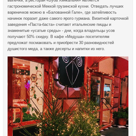
выпечки, а ресторан «Буба Хинкальня» является
гастрономической Меккой грузинской кухни. Отведать лучших
вареничков можно в «Балованной Гале», где затейливость
начинок поразит даже самого ярого гурмана. Визитной карточкой
заведения «Паста-баста» считают итальянские пиццы и
знаменитые «усатые среды» - дни, когда владельцы усов
получают 50% скидку. В кафе «Медуша» посетителям
предложат посмаковать и приобрести 30 разновидностей
душистого меда, а также десерты и напитки из него.